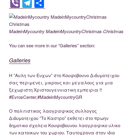
a
wi
o
n
e
nt
m
o
e
Vi
T
S
c
tt
g
k
d
er
ail
p
ss
b
el
h
e
er
g
e
di
e
y
e
er
e
ar
b
er
dI
t
st
Li
n
gr
e
MadeinMycountry MadeinMycountryChristmas Christmas
o
n
n
g
a
You can see more in our “Galleries” section:
o
k
er
m
k
Galleries
Η “Αυλη των Ευχων” στο Κουφοβουνο Διδυμοτειχου
σας περιμενει, μικρους και μεγαλους για μια
ξεχωριστη Χριστουγεννιατικη εμπειρια !!
#EvrosCenter,#MadeinMycountryGR
Ο πολιτιστικος λαογραφικος συλλογος
Διδυμοτειχου “Το Καστρο” εκθετει στο πρωην
δημοτικο σχολειο Κουφοβουνου λαογραφικο υλικο
των κατοικων του χωριου. Ταυτοχρονα στον ιδιο