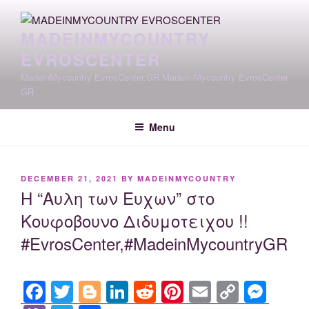
Skip
to
MADEINMYCOUNTRY
content
EVROSCENTER
MadeinMycountry EvrosCenter.GR Madein-Mycountry EvrosCenter
GR
Menu
POSTED
DECEMBER 21, 2021
BY
MADEINMYCOUNTRY
ON
Η “Αυλη των Ευχων” στο
Κουφοβουνο Διδυμοτειχου !!
#EvrosCenter,#MadeinMycountryGR
F
T
Bl
Li
R
Pi
E
C
M