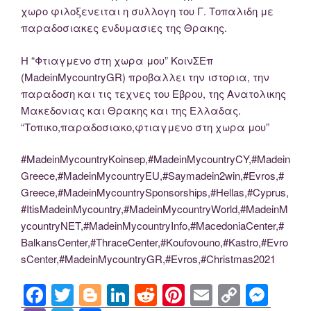
χωρο φιλοξενειται η συλλογη του Γ. Τοπαλιδη με
παραδοσιακες ενδυμασιες της Θρακης.
Η “Φτιαγμενο στη χωρα μου” ΚοινΣΕπ
(MadeinMycountryGR) προβαλλει την ιστορια, την
παραδοση και τις τεχνες του Εβρου, της Ανατολικης
Mακεδονιας και Θρακης και της Ελλαδας.
“Τοπικο,παραδοσιακο,φτιαγμενο στη χωρα μου”
#MadeinMycountryKoinsep,#MadeinMycountryCY,#Madein
Greece,#MadeinMycountryEU,#Saymadein2win,#Evros,#
Greece,#MadeinMycountrySponsorships,#Hellas,#Cyprus,
#ItisMadeinMycountry,#MadeinMycountryWorld,#MadeinM
ycountryNET,#MadeinMycountryInfo,#MacedoniaCenter,#
BalkansCenter,#ThraceCenter,#Koufovouno,#Kastro,#Evro
sCenter,#MadeinMycountryGR,#Evros,#Christmas2021
F
T
Bl
Li
R
Pi
E
C
M