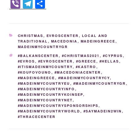
a
wi
o
n
e
nt
m
o
e
Vi
T
S
c
tt
g
k
d
er
ail
p
ss
b
el
h
e
er
g
e
di
e
y
e
er
e
ar
b
er
dI
t
st
Li
n
gr
e
CATEGORIES
CHRISTMAS
,
EVROSCENTER
,
LOCAL AND
o
n
n
g
a
TRADITIONAL
,
MACEDONIA
,
MADEINGREECE
,
MADEINMYCOUNTRYGR
o
k
er
m
TAGS
#BALKANSCENTER
,
#CHRISTMAS2021
,
#CYPRUS
,
k
#EVROS
,
#EVROSCENTER
,
#GREECE
,
#HELLAS
,
#ITISMADEINMYCOUNTRY
,
#KASTRO
,
#KOUFOVOUNO
,
#MACEDONIACENTER
,
#MADEINGREECE
,
#MADEINMYCOUNTRYCY
,
#MADEINMYCOUNTRYEU
,
#MADEINMYCOUNTRYGR
,
#MADEINMYCOUNTRYINFO
,
#MADEINMYCOUNTRYKOINSEP
,
#MADEINMYCOUNTRYNET
,
#MADEINMYCOUNTRYSPONSORSHIPS
,
#MADEINMYCOUNTRYWORLD
,
#SAYMADEIN2WIN
,
#THRACECENTER