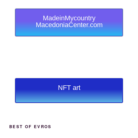
MadeinMycountry
MacedoniaCenter.com
NFT art
BEST OF EVROS