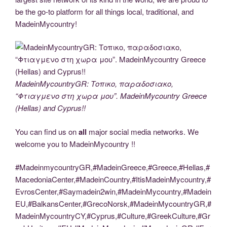
be the go-to platform for all things local, traditional, and
MadeinMycountry!
MadeinMycountryGR: Τοπικο, παραδοσιακο,
“Φτιαγμενο στη χωρα μου”. MadeinMycountry Greece
(Hellas) and Cyprus!!
You can find us on
all
major social media networks. We
welcome you to MadeinMycountry !!
#MadeinmycountryGR,#MadeinGreece,#Greece,#Hellas,#
MacedoniaCenter,#MadeinCountry,#ItisMadeinMycountry,#
EvrosCenter,#Saymadein2win,#MadeinMycountry,#Madein
EU,#BalkansCenter,#GrecoNorsk,#MadeinMycountryGR,#
MadeinMycountryCY,#Cyprus,#Culture,#GreekCulture,#Gr