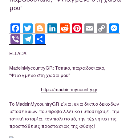
o
k
er
m
μου”
k
F
T
Bl
Li
R
Pi
E
C
M
a
wi
o
n
e
nt
m
o
e
Vi
T
S
c
tt
g
k
d
er
ail
p
ss
b
el
h
ELLADA
e
er
g
e
di
e
y
e
er
e
ar
b
er
dI
t
st
Li
n
gr
e
MadeinMycountryGR: Τοπικο, παραδοσιακο,
o
n
n
g
a
“Φτιαγμενο στη χωρα μου”
o
k
er
m
https://madein-mycountry.gr
k
Το MadeinMycountryGR είναι ενα δικτυο δεκαδων
ιστοσελιδων που προβαλλει και υποστηρίζει την
τοπική ιστορία, τον πολιτισμό, την τέχνη και τις
προσπάθειες προστασιας της φύσης!