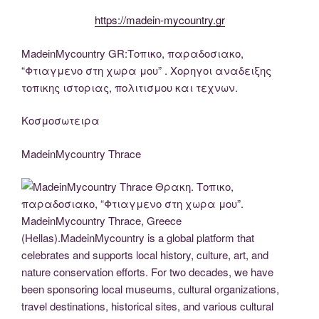
https://madein-mycountry.gr
MadeinMycountry GR:Τοπικο, παραδοσιακο,
“Φτιαγμενο στη χωρα μου” . Χορηγοι αναδειξης
τοπικης ιστοριας, πολιτισμου και τεχνων.
Κοσμοσωτειρα
MadeinMycountry Thrace