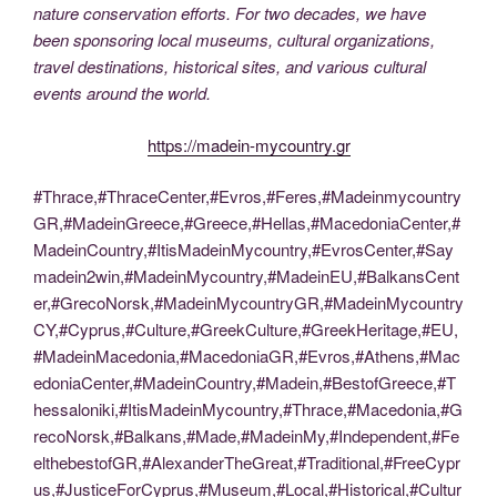
nature conservation efforts. For two decades, we have
been sponsoring local museums, cultural organizations,
travel destinations, historical sites, and various cultural
events around the world.
https://madein-mycountry.gr
#Thrace,#ThraceCenter,#Evros,#Feres,#Madeinmycountry
GR,#MadeinGreece,#Greece,#Hellas,#MacedoniaCenter,#
MadeinCountry,#ItisMadeinMycountry,#EvrosCenter,#Say
madein2win,#MadeinMycountry,#MadeinEU,#BalkansCent
er,#GrecoNorsk,#MadeinMycountryGR,#MadeinMycountry
CY,#Cyprus,#Culture,#GreekCulture,#GreekHeritage,#EU,
#MadeinMacedonia,#MacedoniaGR,#Evros,#Athens,#Mac
edoniaCenter,#MadeinCountry,#Madein,#BestofGreece,#T
hessaloniki,#ItisMadeinMycountry,#Thrace,#Macedonia,#G
recoNorsk,#Balkans,#Made,#MadeinMy,#Independent,#Fe
elthebestofGR,#AlexanderTheGreat,#Traditional,#FreeCypr
us,#JusticeForCyprus,#Museum,#Local,#Historical,#Cultur