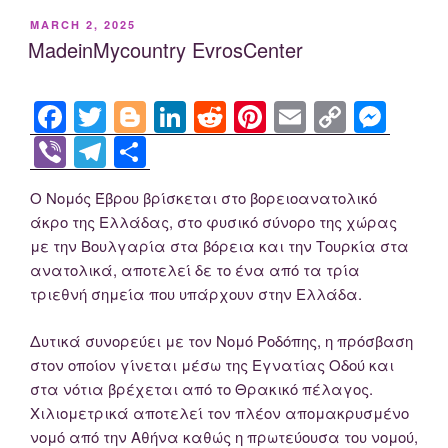
e
er
g
e
di
e
y
e
er
e
ar
POSTED
MARCH 2, 2025
b
er
dI
t
st
Li
n
gr
e
ON
MadeinMycountry EvrosCenter
o
n
n
g
a
o
k
er
m
F
T
Bl
Li
R
Pi
E
C
M
k
a
wi
o
n
e
nt
m
o
e
Vi
T
S
c
tt
g
k
d
er
ail
p
ss
b
el
h
Ο Νομός Έβρου βρίσκεται στο βορειοανατολικό
e
er
g
e
di
e
y
e
er
e
ar
άκρο της Ελλάδας, στο φυσικό σύνορο της χώρας
b
er
dI
t
st
Li
n
gr
e
με την Βουλγαρία στα βόρεια και την Τουρκία στα
o
n
n
g
a
ανατολικά, αποτελεί δε το ένα από τα τρία
τριεθνή σημεία που υπάρχουν στην Ελλάδα.
o
k
er
m
k
Δυτικά συνορεύει με τον Νομό Ροδόπης, η πρόσβαση
στον οποίον γίνεται μέσω της Εγνατίας Οδού και
στα νότια βρέχεται από το Θρακικό πέλαγος.
Χιλιομετρικά αποτελεί τον πλέον απομακρυσμένο
νομό από την Αθήνα καθώς η πρωτεύουσα του νομού,