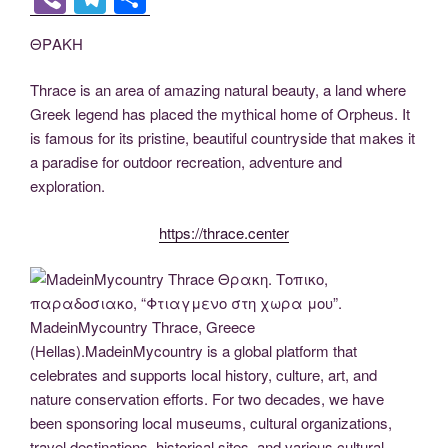
c
tt
g
k
d
er
ail
p
ss
b
el
h
ΘΡΑΚΗ
e
er
g
e
di
e
y
e
er
e
ar
b
er
dI
t
st
Li
n
gr
e
Thrace is an area of amazing natural beauty, a land where
o
n
n
g
a
Greek legend has placed the mythical home of Orpheus. It
is famous for its pristine, beautiful countryside that makes it
o
k
er
m
a paradise for outdoor recreation, adventure and
k
exploration.
https://thrace.center