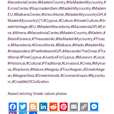
MacedoniaCenter,#MadeinCountry,#ItisMadeinMycountry,#
EvrosCenter,#Saymadein2win,#MadeinMycountry,#Madein
EU,#BalkansCenter,#GrecoNorsk,#MadeinMycountryGR,#
MadeinMycountryCY,#Cyprus,#Culture,#GreekCulture,#Gr
eekHeritage,#EU,#MadeinMacedonia,#MacedoniaGR,#Evr
os,#Athens,#MacedoniaCenter,#MadeinCountry,#Madein,#
BestofGreece,#Thessaloniki,#ItisMadeinMycountry,#Thrac
e,#Macedonia,#GrecoNorsk,#Balkans,#Made,#MadeinMy,
#Independent,#FeelthebestofGR,#AlexanderTheGreat,#Tra
ditional,#FreeCyprus,#JusticeForCyprus,#Museum,#Local,
#Historical,#Cultural,#Traditional,#Limassol,#Creta,#Mykon
os,#Santorini,#Nature,#Aegean,#TourAegean,#GreekAege
an,#AegeanSea,#GreekIslands,#Constantinopol,#Byzantiu
m,#CraddleOfCivilization
Award winning Greek nature photos
F
T
Bl
Li
R
Pi
E
C
M