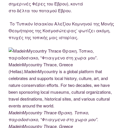
σημερινές Φέρες του Έβρου), κοντά
στο δέλτα του ποταμού Έβρου.
Το ‘Τυπικόν Ισαακίου Αλεξίου Κομνηνού της Μονής
Θεομήτορος της Κοσμοσώτειρας’ φωτίζει ακόμη,
πτυχές της τοπικής μας ιστορίας.
MadeinMycountry Thrace Θρακη. Τοπικο,
παραδοσιακο, “Φτιαγμενο στη χωρα μου”.
MadeinMycountry Thrace, Greece