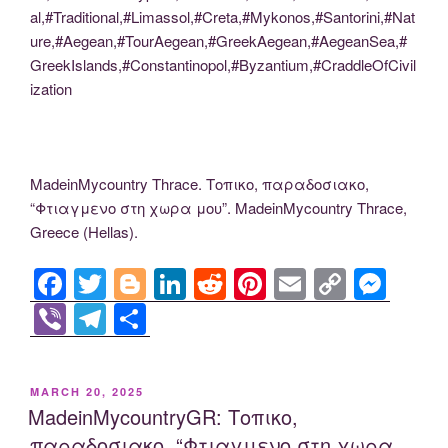
al,#Traditional,#Limassol,#Creta,#Mykonos,#Santorini,#Nat
ure,#Aegean,#TourAegean,#GreekAegean,#AegeanSea,#
GreekIslands,#Constantinopol,#Byzantium,#CraddleOfCivil
ization
MadeinMycountry Thrace. Τοπικο, παραδοσιακο,
“Φτιαγμενο στη χωρα μου”. MadeinMycountry Thrace,
Greece (Hellas).
F
T
Bl
Li
R
Pi
E
C
M
a
wi
o
n
e
nt
m
o
e
Vi
T
S
c
tt
g
k
d
er
ail
p
ss
b
el
h
e
er
g
e
di
e
y
e
er
e
ar
POSTED
MARCH 20, 2025
b
er
dI
t
st
Li
n
gr
e
ON
MadeinMycountryGR: Τοπικο,
o
n
n
g
a
παραδοσιακο, “Φτιαγμενο στη χωρα