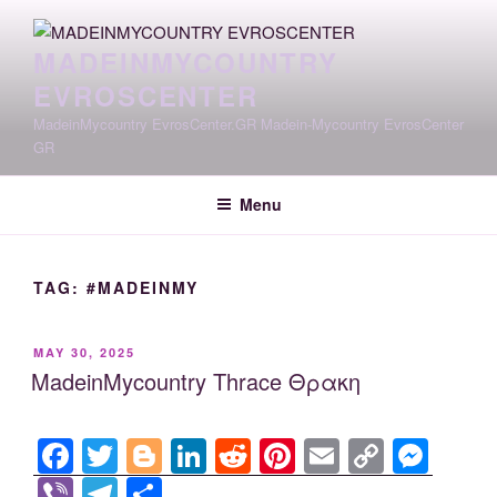
Skip
to
MADEINMYCOUNTRY
content
EVROSCENTER
MadeinMycountry EvrosCenter.GR Madein-Mycountry EvrosCenter
GR
Menu
TAG:
#MADEINMY
POSTED
MAY 30, 2025
ON
MadeinMycountry Thrace Θρακη
F
T
Bl
Li
R
Pi
E
C
M
a
wi
o
n
e
nt
m
o
e
Vi
T
S