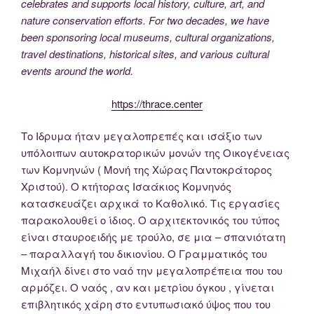
celebrates and supports local history, culture, art, and
nature conservation efforts. For two decades, we have
been sponsoring local museums, cultural organizations,
travel destinations, historical sites, and various cultural
events around the world.
https://thrace.center
Το Ιδρυμα ήταν μεγαλοπρεπές και ισάξιο των
υπόλοιπων αυτοκρατορικών μονών της Οικογένειας
των Κομνηνών ( Μονή της Χώρας Παντοκράτορος
Χριστού). Ο κτήτορας Ισαάκιος Κομνηνός
κατασκευάζει αρχικά το Καθολικό. Τις εργασίες
παρακολουθεί ο ίδιος. Ο αρχιτεκτονικός του τύπος
είναι σταυροειδής με τρούλο, σε μια – σπανιότατη
– παραλλαγή του δικιονίου. Ο Γραμματικός του
Μιχαήλ δίνει στο ναό την μεγαλοπρέπεια που του
αρμόζει. Ο ναός , αν και μετρίου όγκου , γίνεται
επιβλητικός χάρη στο εντυπωσιακό ύψος που του