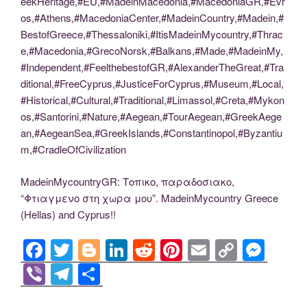
eekHeritage,#EU,#MadeinMacedonia,#MacedoniaGR,#Evr
os,#Athens,#MacedoniaCenter,#MadeinCountry,#Madein,#
BestofGreece,#Thessaloniki,#ItisMadeinMycountry,#Thrac
e,#Macedonia,#GrecoNorsk,#Balkans,#Made,#MadeinMy,
#Independent,#FeelthebestofGR,#AlexanderTheGreat,#Tra
ditional,#FreeCyprus,#JusticeForCyprus,#Museum,#Local,
#Historical,#Cultural,#Traditional,#Limassol,#Creta,#Mykon
os,#Santorini,#Nature,#Aegean,#TourAegean,#GreekAege
an,#AegeanSea,#GreekIslands,#Constantinopol,#Byzantiu
m,#CradleOfCivilization
MadeinMycountryGR: Τοπικο, παραδοσιακο,
“Φτιαγμενο στη χωρα μου”. MadeinMycountry Greece
(Hellas) and Cyprus!!
F
T
Bl
Li
R
Pi
E
C
M
a
wi
o
n
e
nt
m
o
e
Vi
T
S
c
tt
g
k
d
er
ail
p
ss
b
el
h